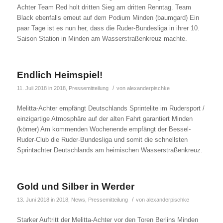
Achter Team Red holt dritten Sieg am dritten Renntag. Team
Black ebenfalls erneut auf dem Podium Minden (baumgard) Ein
paar Tage ist es nun her, dass die Ruder-Bundesliga in ihrer 10.
Saison Station in Minden am Wasserstraßenkreuz machte.
Endlich Heimspiel!
/
11. Juli 2018
in
2018
,
Pressemitteilung
von
alexanderpischke
Melitta-Achter empfängt Deutschlands Sprintelite im Rudersport /
einzigartige Atmosphäre auf der alten Fahrt garantiert Minden
(körner) Am kommenden Wochenende empfängt der Bessel-
Ruder-Club die Ruder-Bundesliga und somit die schnellsten
Sprintachter Deutschlands am heimischen Wasserstraßenkreuz.
Gold und Silber in Werder
/
13. Juni 2018
in
2018
,
News
,
Pressemitteilung
von
alexanderpischke
Starker Auftritt der Melitta-Achter vor den Toren Berlins Minden