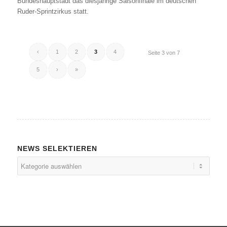
Bundeshauptstadt das diesjährige Saisonfinale im deutschen
Ruder-Sprintzirkus statt.
‹
1
2
3
4
Seite 3 von 7
5
›
»
NEWS SELEKTIEREN
NEWS
SELEKTIEREN