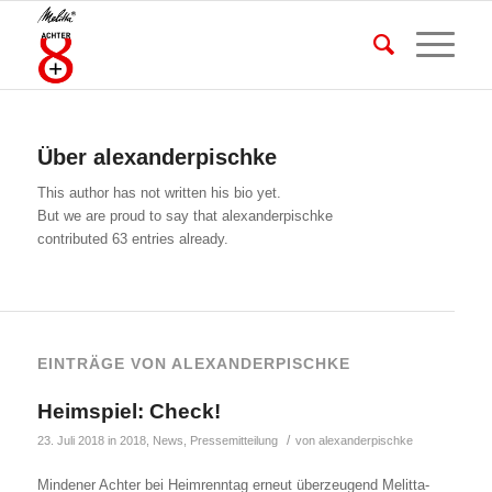
Über
alexanderpischke
This author has not written his bio yet.
But we are proud to say that
alexanderpischke
contributed 63 entries already.
EINTRÄGE VON ALEXANDERPISCHKE
Heimspiel: Check!
/
23. Juli 2018
in
2018
,
News
,
Pressemitteilung
von
alexanderpischke
Mindener Achter bei Heimrenntag erneut überzeugend Melitta-