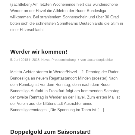
(sachtleben) Am letzten Wochenende hieß das wunderschöne
Werder an der Havel die Athleten der Ruder-Bundesliga
willkommen. Bei strahlendem Sonnenschein und über 30 Grad
boten sich die schnellsten Sprintteams Deutschlands die Stirn in
einer Hitzeschlacht.
Werder wir kommen!
/
5. Juni 2018
in
2018
,
News
,
Pressemitteilung
von
alexanderpischke
Melitta-Achter starten in Werder/Havel – 2. Renntag der Ruder-
Bundesliga an neuem Regattastandort Minden (soester) Nach
dem Renntag ist vor dem Renntag, denn nach dem Ruder-
Bundesliga-Auftakt in Frankfurt folgt am kommenden Samstag
der zweite Renntag in Werder an der Havel. Zum ersten Mal ist
der Verein aus der Blütenstadt Ausrichter eines
Bundesligarenntages. „Die Spannung im Team ist […]
Doppelgold zum Saisonstart!